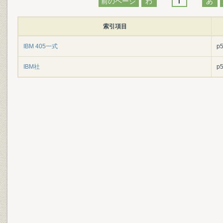
前のページ
わ
I
あ
索引項目
IBM 405一式
p
IBM社
p