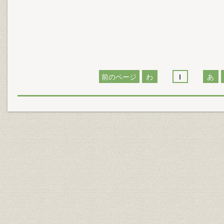
前のページ
わ
I
あ