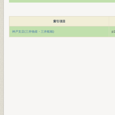
索引項目
神戸支店(三井物産・三井船舶)
p