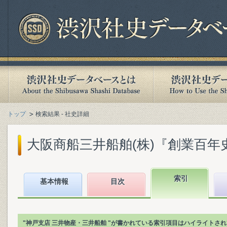
トップ
検索結果 - 社史詳細
大阪商船三井船舶(株)『創業百年史. [
索引
基本情報
目次
"神戸支店 三井物産・三井船舶 "が書かれている索引項目はハイライトさ