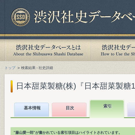
トップ
検索結果 - 社史詳細
日本甜菜製糖(株)『日本甜菜製糖100年
索引
基本情報
目次
"藤山愛一郎"が書かれている索引項目はハイライトされています。