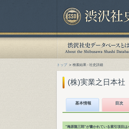
トップ
検索結果 - 社史詳細
(株)実業之日本社『
基本情報
目次
"梅原龍三郎"が書かれている索引項目は