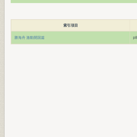
索引項目
勝海舟 激動開国篇
p