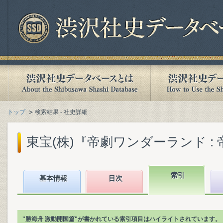
トップ
検索結果 - 社史詳細
東宝(株)『帝劇ワンダーランド : 帝
索引
基本情報
目次
"勝海舟 激動開国篇"が書かれている索引項目はハイライトされています。