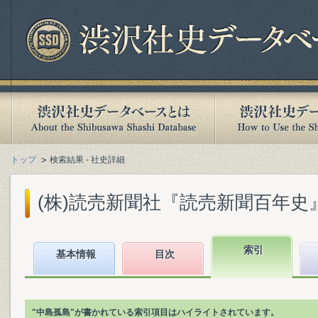
トップ
検索結果 - 社史詳細
(株)読売新聞社『読売新聞百年史』(1
索引
基本情報
目次
"中島孤島"が書かれている索引項目はハイライトされています。