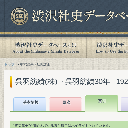
トップ
検索結果 - 社史詳細
呉羽紡績(株)『呉羽紡績30年 : 1929-
索引
基本情報
目次
"渡辺武夫"が書かれている索引項目はハイライトされています。