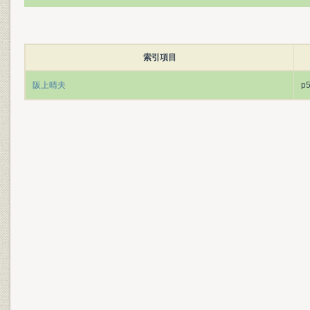
索引項目
阪上晴夫
p