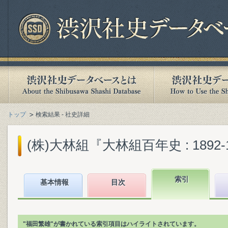
トップ
検索結果 - 社史詳細
(株)大林組『大林組百年史 : 1892-19
索引
基本情報
目次
"福田繁雄"が書かれている索引項目はハイライトされています。