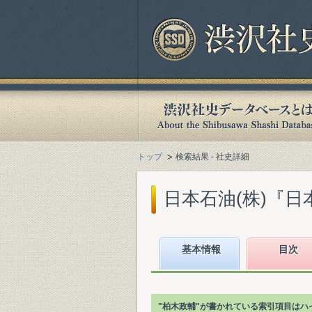
トップ
検索結果 - 社史詳細
日本石油(株)『日本石
基本情報
目次
"柏木政輔"が書かれている索引項目はハ