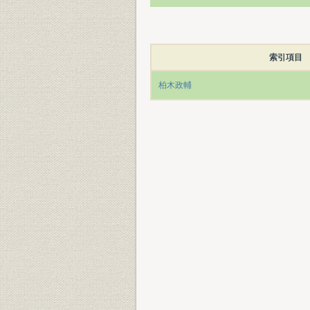
索引項目
柏木政輔