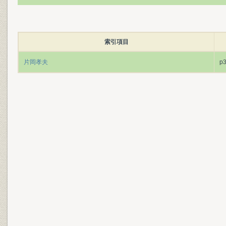
索引項目
片岡孝夫
p