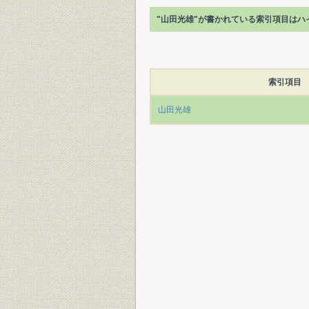
"山田光雄"が書かれている索引項目はハ
索引項目
山田光雄