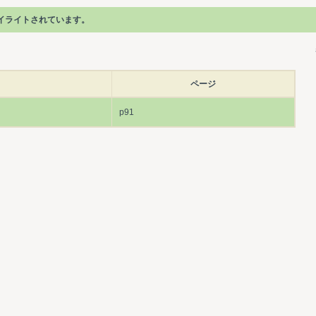
イライトされています。
ページ
p91