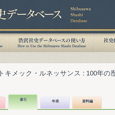
トキメック・ルネッサンス : 100年
索引
年表
資料編