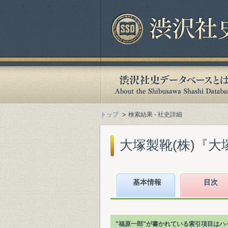
トップ
検索結果 - 社史詳細
大塚製靴(株)『大塚
基本情報
目次
"福原一郎"が書かれている索引項目はハ