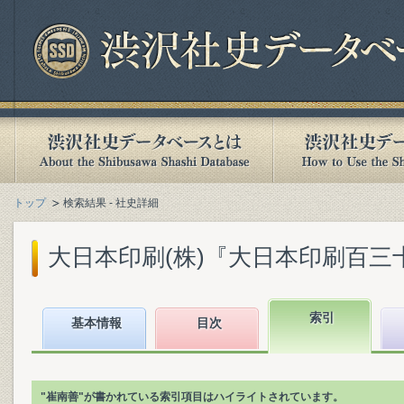
トップ
検索結果 - 社史詳細
大日本印刷(株)『大日本印刷百三十年史
索引
基本情報
目次
"崔南善"が書かれている索引項目はハイライトされています。