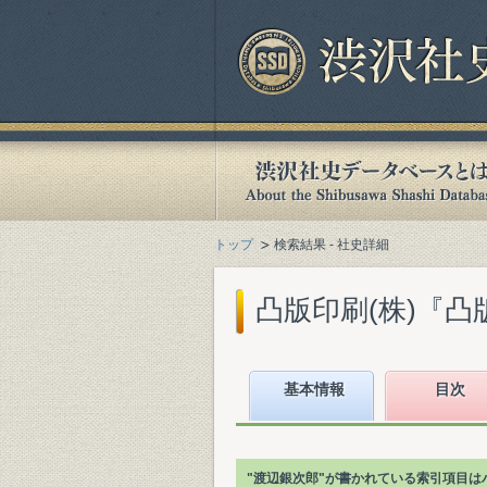
トップ
検索結果 - 社史詳細
凸版印刷(株)『凸版百
基本情報
目次
"渡辺銀次郎"が書かれている索引項目は