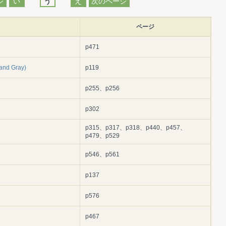
ジ
い
う
え
次のページ
ページ
p471
d Gray)
p119
p255、p256
p302
p315、p317、p318、p440、p457、
p479、p529
p546、p561
p137
p576
p467