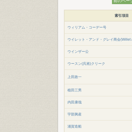
前のペー
索引項目
ウィリアム・コーデー号
ウイレット・アンド・グレイ商会(Willet an
ウインザー公
ウースン(呉淞)クリーク
上田政一
植田三男
内田康哉
宇部興産
浦賀造船