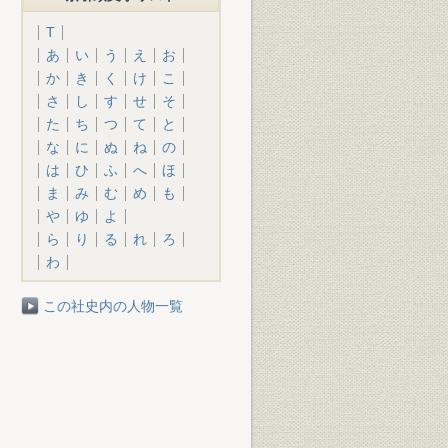
T
あ
い
う
え
お
か
き
く
け
こ
さ
し
す
せ
そ
た
ち
つ
て
と
な
に
ぬ
ね
の
は
ひ
ふ
へ
ほ
ま
み
む
め
も
や
ゆ
よ
ら
り
る
れ
ろ
わ
この社史内の人物一覧