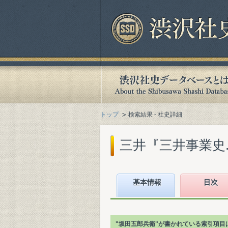
トップ
検索結果 - 社史詳細
三井『三井事業史. 本
基本情報
目次
"坂田五郎兵衛"が書かれている索引項目