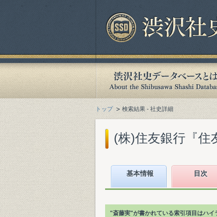
トップ
検索結果 - 社史詳細
(株)住友銀行『住友
基本情報
目次
"斎藤実"が書かれている索引項目はハイ