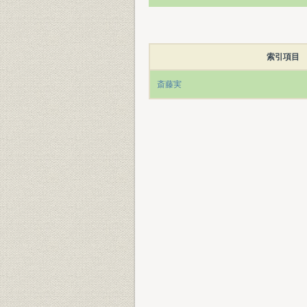
索引項目
斎藤実