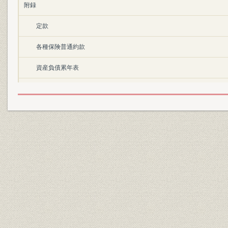
附録
定款
各種保険普通約款
資産負債累年表
収入支出累年表
歴代役員一覧表
営業機関並に沿革
福利施設
大火年表(焼失戸数約千戸以上のもの)