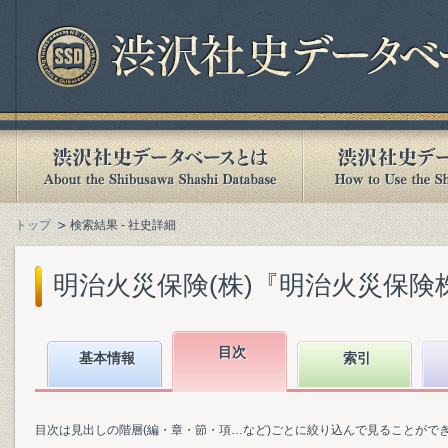
トップ
検索結果 - 社史詳細
明治火災保険(株)『明治火災保険株式
目次
基本情報
索引
目次は見出しの階層(編・章・節・項…など)ごとに絞り込んで見ることがで