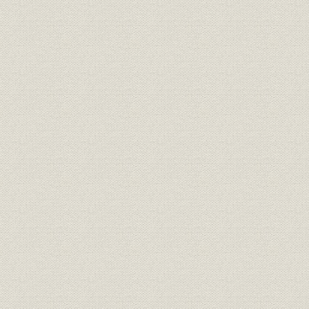
染料
製造供給篇
発展の概況
第一期の発展
第二期の発展
第三期の発展
第四期の発展
営業所
昭和篇 岩崎社長時代
重役会
破天荒の大拡張計画