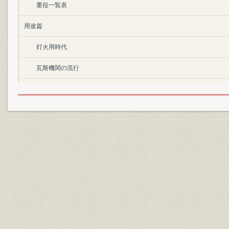
重役一覧表
用途篇
灯火用時代
瓦斯機関の流行
家庭熱用時代
工業熱用台頭
副生物篇
コールタール
クレオソート油
コークス
硫安