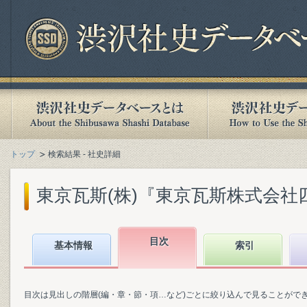
トップ
検索結果 - 社史詳細
東京瓦斯(株)『東京瓦斯株式会社四十
目次
基本情報
索引
目次は見出しの階層(編・章・節・項…など)ごとに絞り込んで見ることがで