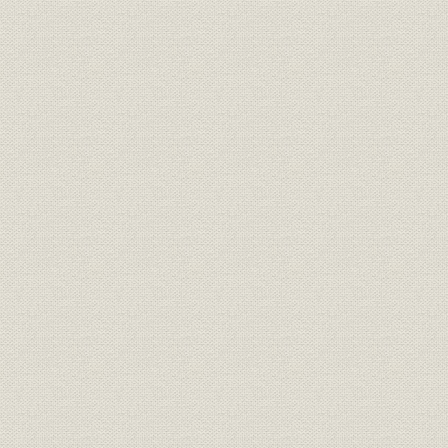
果敢な設備拡充
人工皮革アイカスの開発
さまざまな新商品
新たな加工の登場
顧客指向の営業へ
品質管理活動の導入
第八章 拡充の時代(昭和四一~四四年)
国際化と豊かさの見直し
利益責任制の組織へ
経営の多角化をめざす
増強される工場設備