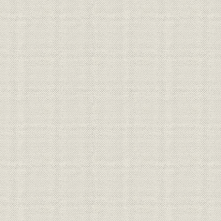
衣料用接着芯地分野へ進出
加工糸織物に向う染色加工
産業資材としてのびるターポリン
多様化すすむ商品群
営業の機能を強化
資格試験制度の導入
EDPSの導入
第九章 複合の時代(昭和四五~四九年)
転機に立つ日本経済
利益責任制の組織の強化
整備される諸制度