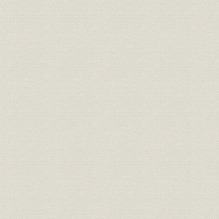
天神川工場の新設
創立一〇周年記念をむかえる
第三章 苦難の時代(昭和五~八年)
世界恐慌の中で
不況の中で明日を模索
内部強化で試練にたえる
不況時に販路をひろげる
時流にマッチした新製品開発
明日を支える生産技術
第四章 伸長の時代(昭和九~二〇年)
戦時体制へ