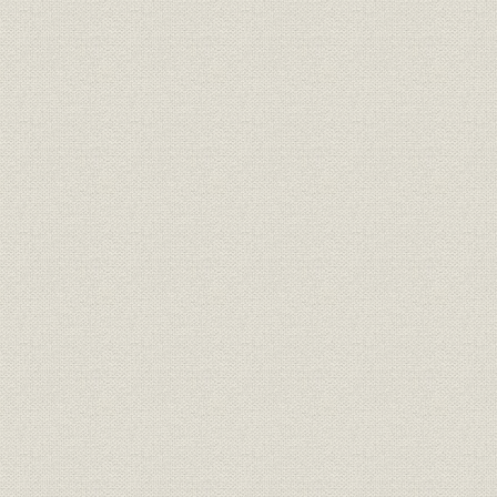
復興への道のり
息吹きかえす出版業界
新たな発展に向って
着着と進む体制づくり
PVC(合成樹脂)製品の開発
ひろがる商品群
転換期をむかえた染色加工
積極的な販売活動
第六章 充実の時代(昭和三一~三五年)
近代化と工業化の時代
多様化する出版