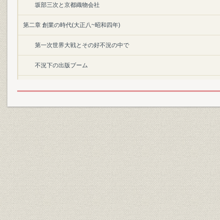
坂部三次と京都織物会社
第二章 創業の時代(大正八~昭和四年)
第一次世界大戦とその好不況の中で
不況下の出版ブーム
高まる創立の機運
日本クロス工業株式会社の創立
和気あいあいの新会社
国産第一号クロスの完成
クロス・染・再整で出発
円本ブームで販路確立
整備される販売ルート