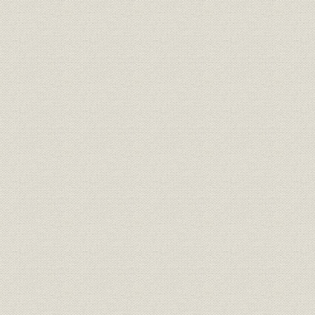
物資不足の中の平和産業
活気あふれる社内体制
創立二〇周年記念をむかえる
油布部門へ進出
“まるふ”の生産
代用品時代のなかでの製品
京都工場の増設と東工場の新設
輸出に活路をひらく
戦時下に生れた関連会社
統制経済のなかで
第五章 飛躍向上の時代(昭和二一~三〇年)