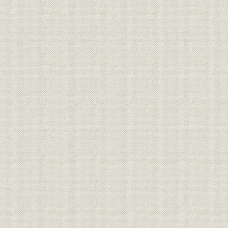
整備すすむ組織機構
創立四〇周年をむかえる
会長坂部三次逝去
国産初の不織布パネロンの誕生
花ひらく新商品
積極的な需要喚起
第七章 転進の時代(昭和三六~四〇年)
長期繁栄への調整期
マスプロ・マスセールの時代
ひろがる組織と新たな体制
積極拡大政策に踏みきる