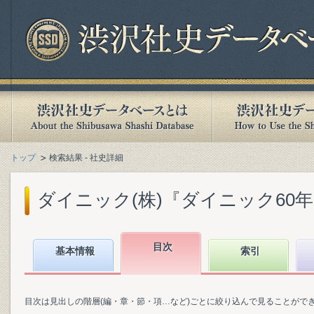
トップ
検索結果 - 社史詳細
ダイニック(株)『ダイニック60年史』
目次
基本情報
索引
目次は見出しの階層(編・章・節・項…など)ごとに絞り込んで見ることがで