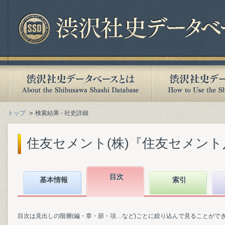
トップ
検索結果 - 社史詳細
住友セメント(株)『住友セメント八十
目次
基本情報
索引
目次は見出しの階層(編・章・節・項…など)ごとに絞り込んで見ることがで