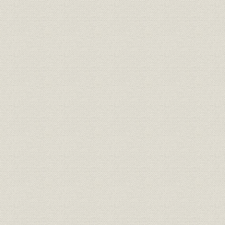
四 本行を「東亜興業銀行」等に移行せんとする諸案
五 明治三八年の本行法改正
第二款 明治三九年の本行法改正
一 外資による増資計画
二 明治三九年の本行法改正
三 京城支店設置並びに廃止に関する定款改正
第三款 明治四四年の本行法改正
一 国内業務整備の必要
二 明治四四年の本行法改正
第四款 大正三年の本行法改正
一 大正二年の定款改正