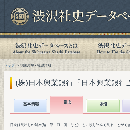
トップ
検索結果 - 社史詳細
(株)日本興業銀行『日本興業銀行五十年史
目次
基本情報
索引
目次は見出しの階層(編・章・節・項…など)ごとに絞り込んで見ることがで