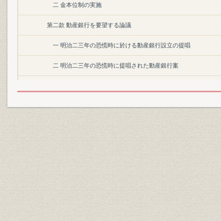
二 金本位制の実施
第二款 動産銀行を要望する論議
一 明治二三年の恐慌時に於ける動産銀行設立の提唱
二 明治二三年の恐慌時に提唱された動産銀行案
第三節 「日本興業銀行法」の成立
第一款 明治三〇年代の経済情勢
一 財政
二 金融
三 産業
四 貿易
第二款 「日本興業銀行法」成立の経緯