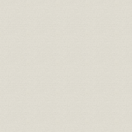
第一款 財政及び金融
一 財政
二 金融
第二款 産業及び貿易
一 産業
二 貿易
第二節 本行目的業務の変移
第一款 明治三八年の本行法改正
一 本行法改正、特に対外業務拡充の必要性
二 「日清銀行法案」
三 明治三六年の本行法改正案と定款の改正