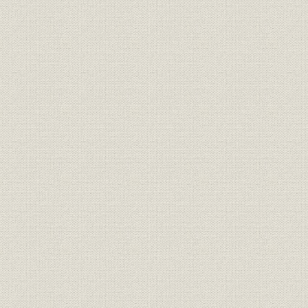
一 日本勧業銀行の設立と工業金融
二 外資導入機関としての動産銀行の提唱(明治三〇年)
三 第一三回帝国議会に於ける動産銀行法案並びに日本興業銀行
(明治三二年)
四 第一四回帝国議会に於ける日本動産銀行法案の審議と日本興
第四節 本行設立の経緯
一 設立委員会の設置
二 設立委員会に於ける本行の目的に関する論議
三 株式募集並びに創立総会開催
第五節 設立前の本行法改正の動き
第二章 本行組織の概説
第一節 明治四〇年代の情勢