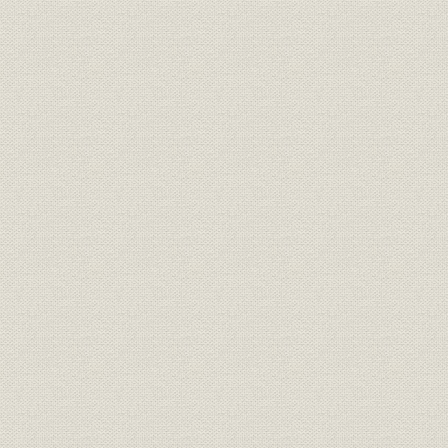
二 手形割引並びに不動産担保貸付
第三節 国内資金調達
一 自己資本
二 興業債券
三 預金
第四節 国内証券業務
一 概観
二 社債の引受
三 担保附社債信託
四 所有有価証券
第五節 対外業務