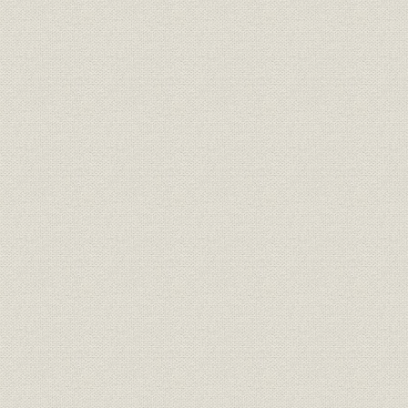
二 大正三年の本行法改正
第三節 本行組織の変更
一 重役職員制度の改正
二 本店内部機構の改正
三 支店の改変
四 役員の異動
第三章 本行の活動
第一節 概説
第二節 国内融資業務
一 有価証券担保貸付並びに財団抵当貸付