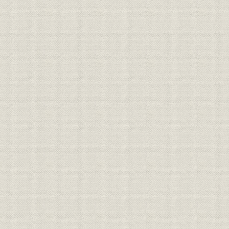
第一款 外資導入
一 概観
二 主なる外資導入
第二款 対外投資
一 概観
二 主なる対外投資
第三款 対外業務機関(日仏銀行)の設立
第六節 整理問題
第二篇 第二期(第一次欧州大戦勃発から金解禁まで)
第一章 経済情勢
第一節 概説