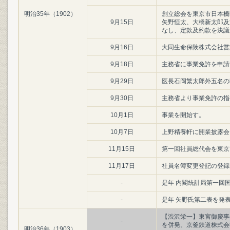
明治35年（1902）
創立総会を東京市日本橋
9月15日
矢野恒太、大橋新太郎及
なし、定款及約款を決議
9月16日
大同生命保険株式会社営
9月18日
主務省に事業免許を申請
9月29日
医長石岡繁太郎外五名の
9月30日
主務省より事業免許の指
10月1日
事業を開始す。
10月7日
上野精養軒に開業披露会
11月15日
第一回社員総代会を東京
11月17日
社員名簿変更登記の登録
-
是年 内閣統計局第一回
-
是年 矢野氏第二表を発
【渋沢栄一】東宮御慶事
-
を併発。京釜鉄道株式会
明治36年（1903）