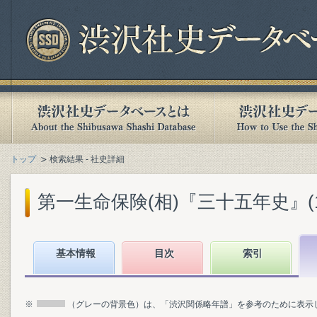
トップ
検索結果 - 社史詳細
第一生命保険(相)『三十五年史』(194
基本情報
目次
索引
※
（グレーの背景色）は、「渋沢関係略年譜」を参考のために表示