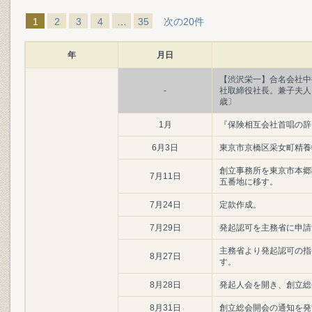
1
2
3
4
…
35
次の20件
年
月日
【渋沢栄一】合名会社中
-
社取締役社長。兼子夫人
歳〕
1月
『保険相互会社首唱の辞
6月3日
東京市京橋区采女町精養
創立事務所を東京市本郷
7月11日
五番地に移す。
7月24日
定款作成。
7月29日
発起認可を主務省に申請
主務省より発起認可の指
8月27日
す。
8月28日
発起人会を開き、創立総
8月31日
創立総会開会の通知を発