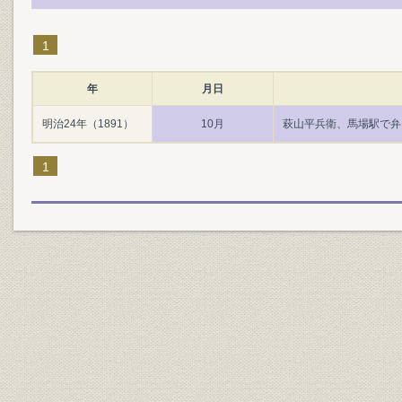
1
年
月日
明治24年（1891）
10月
萩山平兵衛、馬場駅で弁
1