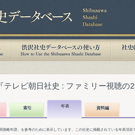
テレビ朝日社史 : ファミリー視聴の25年』
年表
索引
資料編
関係略年譜」を参考のために表示しています。この社史に掲載されている年表項目