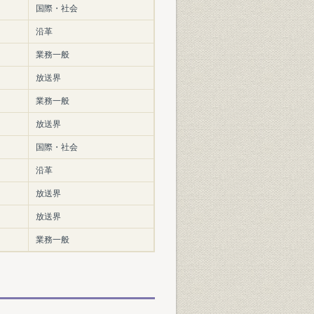
国際・社会
沿革
業務一般
放送界
業務一般
放送界
国際・社会
沿革
放送界
放送界
業務一般