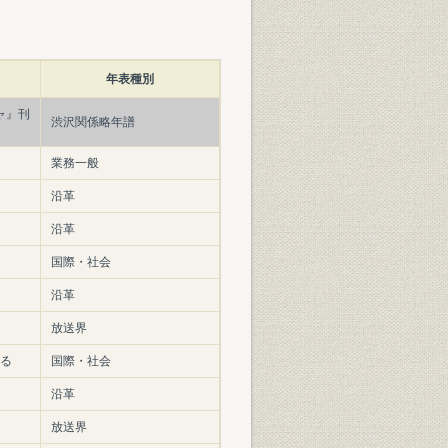
年表種別
ャ』刊
渋沢関係略年譜
業務一般
沿革
沿革
国際・社会
沿革
放送界
入る
国際・社会
沿革
放送界