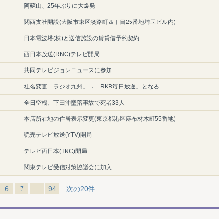
阿蘇山、25年ぶりに大爆発
関西支社開設(大阪市東区淡路町四丁目25番地埼玉ビル内)
日本電波塔(株)と送信施設の賃貸借予約契約
西日本放送(RNC)テレビ開局
共同テレビジョンニュースに参加
社名変更「ラジオ九州」→「RKB毎日放送」となる
全日空機、下田沖墜落事故で死者33人
本店所在地の住居表示変更(東京都港区麻布材木町55番地)
読売テレビ放送(YTV)開局
テレビ西日本(TNC)開局
関東テレビ受信対策協議会に加入
6
7
…
94
次の20件