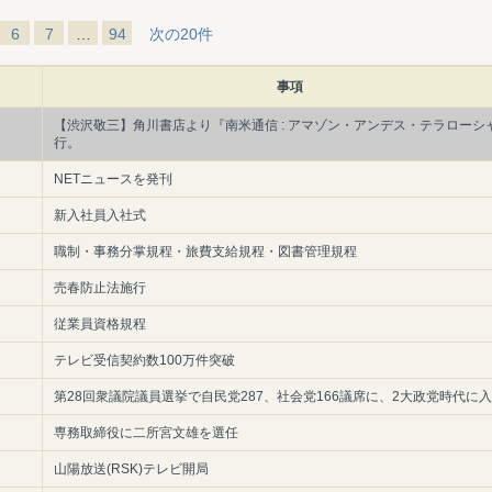
6
7
…
94
次の20件
事項
【渋沢敬三】角川書店より『南米通信 : アマゾン・アンデス・テラローシ
行。
NETニュースを発刊
新入社員入社式
職制・事務分掌規程・旅費支給規程・図書管理規程
売春防止法施行
従業員資格規程
テレビ受信契約数100万件突破
第28回衆議院議員選挙で自民党287、社会党166議席に、2大政党時代に
専務取締役に二所宮文雄を選任
山陽放送(RSK)テレビ開局