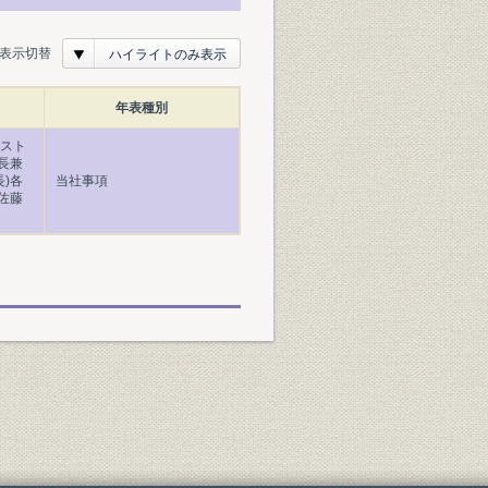
表示切替
ハイライトのみ表示
年表種別
産スト
長兼
長)各
当社事項
佐藤