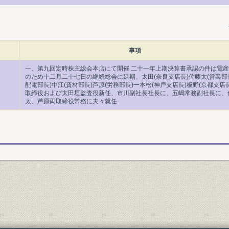
事項
一、第九回定時株主総会本店にて開催 二十一年上期決算書承認の件は電
のため十二月二十七日の継続総会に延期、太田(奈良支店長)佐藤太(営業部
配電部長)中江(資材部長)芦原(労務部長)一本松(神戸支店長)板野(京都支店
取締役および太田垣監査役新任、市川副社長社長に、五嶋常務副社長に、
太、芦原両取締役常務に夫々就任