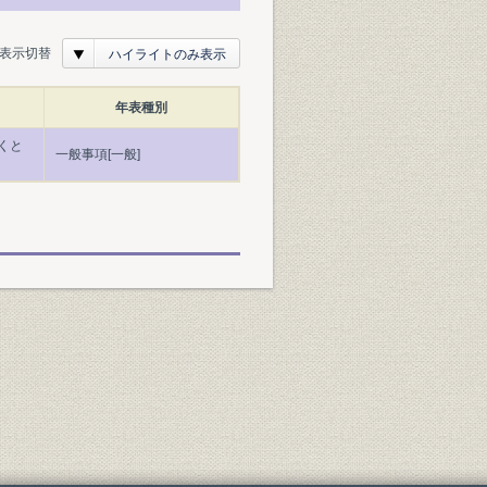
表示切替
ハイライトのみ表示
年表種別
くと
一般事項[一般]