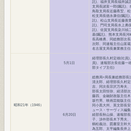
託)、福井支局長福井誠正
支局長諸富一郎(嘱託)、
鳥取支局長近藤甬洯、松
松支局長徳永康信(嘱託)
託)、松山支局長近藤善
託)、門司支局長水上勇
託)、佐賀支局長染川禎二
基(嘱託)、熊本支局長
長高橋勇、同総務部次長
次郎、同速報主任山富蔵
名古屋支局長兼業務主任
経理部長久村定雄(社員)
5月1日
員)、速報部次長佐藤一
部タイプ主任)
総務局=局長兼総務部長
清太郎、経理部長久村定
吉、同次長宗沢万寿夫、
部長太田恒弥、経済部次
藤四、金融財政版主任木
坂竹男、映画芸能版主任
昭和21年（1946）
同小黒大州、英文部長安
ュース・サーヴィス編集
6月20日
経部長秋山操、速報部長
子、渉外部長木下秀夫、
鶴松義治、図書室主幹大
為五郎、太平編集長井上