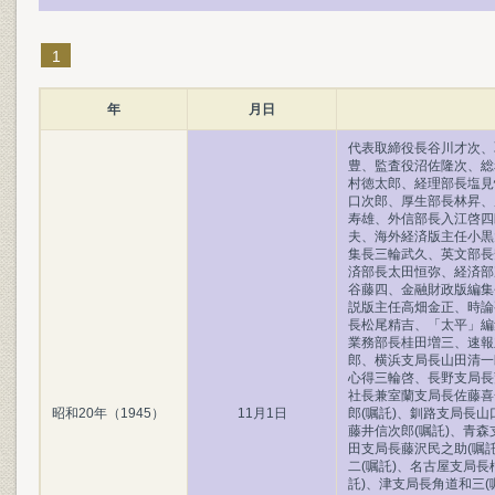
1
年
月日
代表取締役長谷川才次、
豊、監査役沼佐隆次、総
村徳太郎、経理部長塩見
口次郎、厚生部長林昇、
寿雄、外信部長入江啓四
夫、海外経済版主任小黒
集長三輪武久、英文部長
済部長太田恒弥、経済部
谷藤四、金融財政版編集
説版主任高畑金正、時論
長松尾精吉、「太平」編
業務部長桂田増三、速報
郎、横浜支局長山田清一
心得三輪啓、長野支局長
社長兼室蘭支局長佐藤喜
昭和20年（1945）
11月1日
郎(嘱託)、釧路支局長山
藤井信次郎(嘱託)、青森
田支局長藤沢民之助(嘱
二(嘱託)、名古屋支局
託)、津支局長角道和三