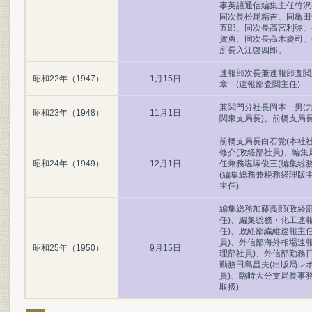
事英語通信編集主任竹沢
同次長松尾精吉、同亀田
五郎、同次長高宮利弥、
賀勇、同次長高木慶司、
所長入江啓四郎。
速報部次長兼速報部査閲
昭和22年（1947）
1月15日
章一(速報部査閲主任)
兼関門分社長岡本一男(
昭和23年（1948）
11月1日
関東支局長)、前橋支局長
前橋支局長白石覚(本社
修介(政経部社員)、編
昭和24年（1949）
12月1日
任兼務塩塚俊三(編集総
(編集総務兼税務経理版
主任)
編集総務加藤義郎(政経
任)、編集総務・化工速
任)、政経部繊維速報主
員)、外信部海外相場速
昭和25年（1950）
9月15日
理部社員)、外信部勤務
勤務田島昌夫(出版局レ
員)、臨時大分支局長事
取扱)