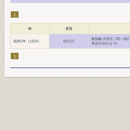
1
年
月日
新国劇 沢田正二郎一座/
昭和3年（1928）
8月1日
男(8月30日まで)
1