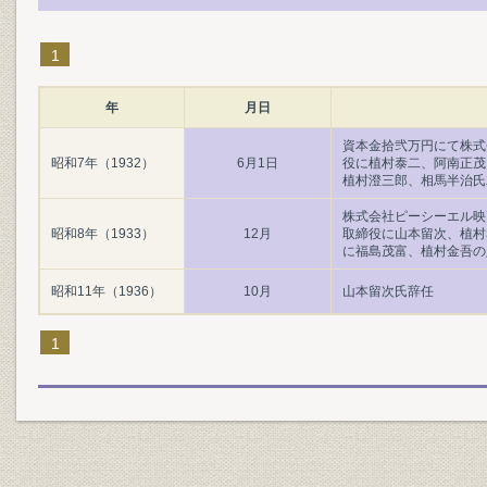
1
年
月日
資本金拾弐万円にて株式
昭和7年（1932）
6月1日
役に植村泰二、阿南正茂
植村澄三郎、相馬半治氏
株式会社ピーシーエル映
昭和8年（1933）
12月
取締役に山本留次、植村
に福島茂富、植村金吾の
昭和11年（1936）
10月
山本留次氏辞任
1