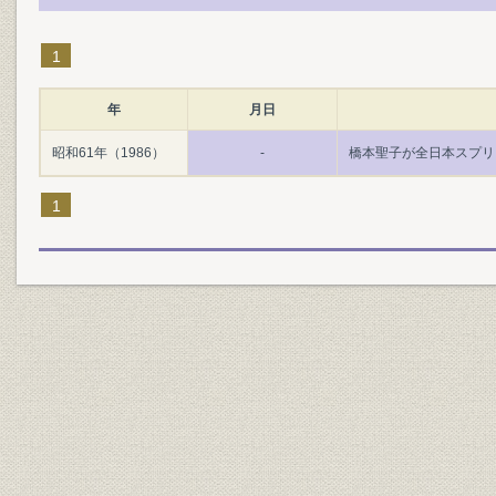
1
年
月日
昭和61年（1986）
-
橋本聖子が全日本スプリン
1