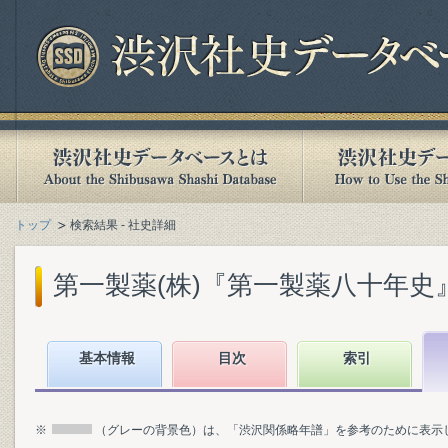
トップ
検索結果 - 社史詳細
第一製薬(株)『第一製薬八十年史』(1
基本情報
目次
索引
※
（グレーの背景色）は、「渋沢関係略年譜」を参考のために表示