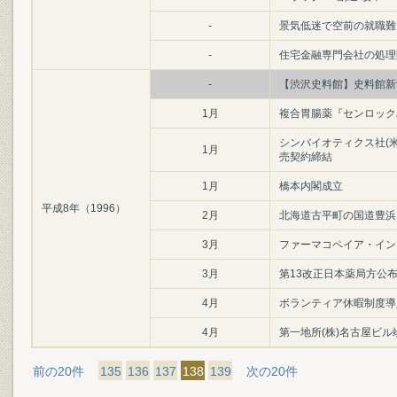
-
景気低迷で空前の就職難
-
住宅金融専門会社の処理
-
【渋沢史料館】史料館新
1月
複合胃腸薬『センロック
シンバイオティクス社(
1月
売契約締結
1月
橋本内閣成立
平成8年（1996）
2月
北海道古平町の国道豊浜
3月
ファーマコペイア・イン
3月
第13改正日本薬局方公布
4月
ボランティア休暇制度導
4月
第一地所(株)名古屋ビ
前の20件
135
136
137
138
139
次の20件