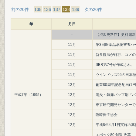
前の20件
135
136
137
138
139
次の20件
年
月日
-
【渋沢史料館】史料館新
11月
第3回医薬品承認審査ハー
11月
新食糧法が施行、コメの
11月
SBR第7号が作成され
11月
ウインドウズ95の日本
12月
創業80周年記念配当(1円
平成7年（1995）
12月
消炎・鎮痛パップ剤『パ
12月
東京研究開発センターで
12月
臨時株主総会
12月
平成8年4月1日実施の薬
-
エポック80 創造 改革