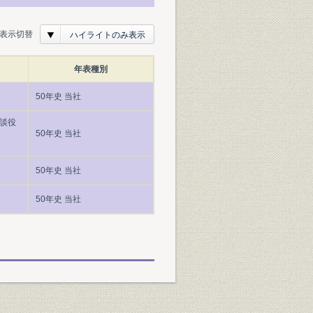
表示切替
ハイライトのみ表示
年表種別
50年史 当社
談役
50年史 当社
50年史 当社
〕
50年史 当社