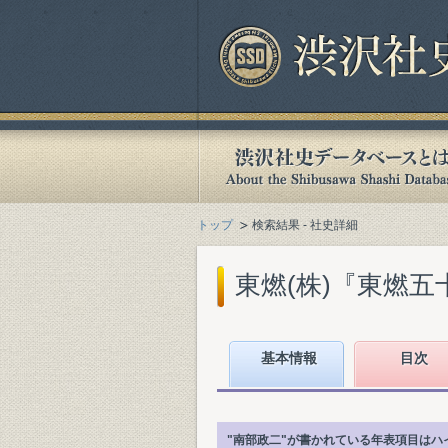
トップ
検索結果 - 社史詳細
東燃(株)『東燃五十年
基本情報
目次
"南部政二"が書かれている年表項目はハ