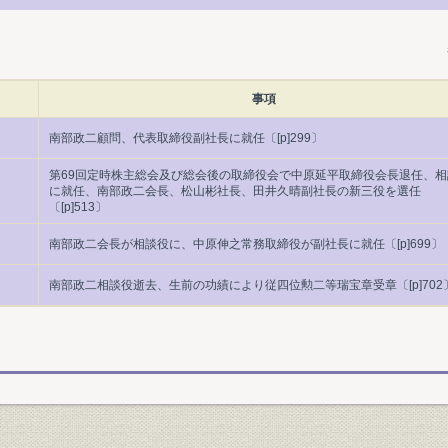
事項
南部政二顧問、代表取締役副社長に就任〔[p]299〕
第69回定時株主総会及び総会後の取締役会で中原延平取締役会長退任、相
に就任、南部政二会長、松山彬社長、田井久晴副社長の新三役を選任
〔[p]513〕
南部政二会長が相談役に、中原伸之常務取締役が副社長に就任〔[p]699〕
南部政二相談役逝去、生前の功績により従四位勲二等瑞宝章受章〔[p]702