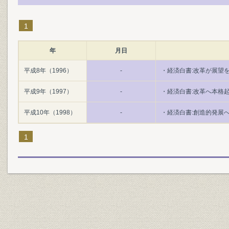
1
年
月日
平成8年（1996）
-
・経済白書:改革が展望
平成9年（1997）
-
・経済白書:改革へ本格起
平成10年（1998）
-
・経済白書:創造的発展
1