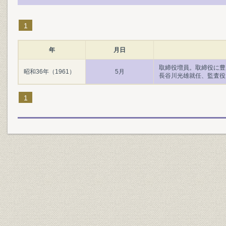
1
年
月日
取締役増員。取締役に豊
昭和36年（1961）
5月
長谷川光雄就任、監査役
1