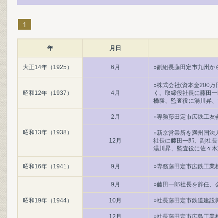
1
年
月日
大正14年（1925）
6月
○副組長藤田定市九州か
○株式会社(資本金200
昭和12年（1937）
4月
く。取締役社長に藤田一
橋勝、監査役に湯川昇、
2月
○専務藤田定市広鉄工友
昭和13年（1938）
○新京営業所を満州国法人
12月
社長に藤田一郎、副社長
湯川昇、監査役に佐々木
昭和16年（1941）
9月
○専務藤田定市広鉄工業
9月
○藤田一郎社長を辞任、
昭和19年（1944）
10月
○社長藤田定市鉄道建設
12月
○社長藤田定市広島工業