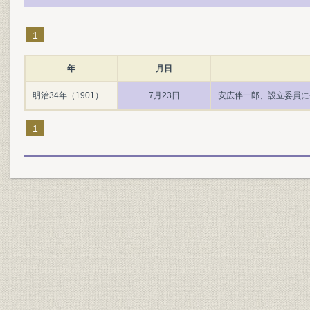
1
年
月日
明治34年（1901）
7月23日
安広伴一郎、設立委員に
1