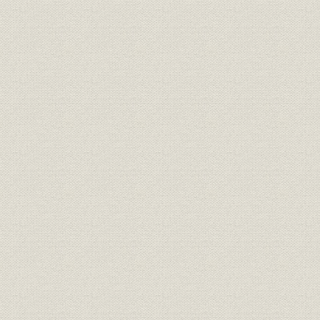
1―復興から自立へ
2―戦後金融制度の確立
3―躍進する山口県産業
第2節 布浦頭取の就任と内部体制の確立
1―経営陣
2―本部組織
3―内部規程の整備
4―人材の育成
5―資産の再評価
6―昭和27年の増資