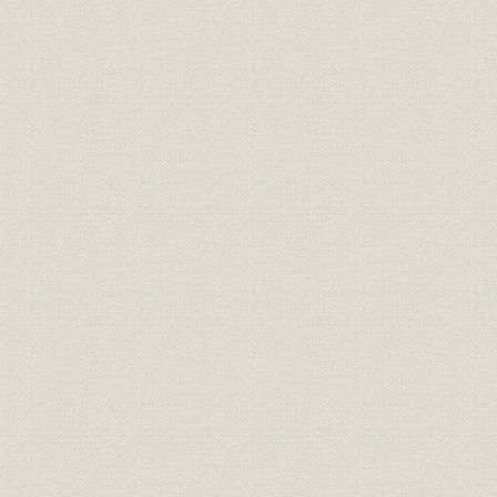
3―店舗網の整備
4―救国貯蓄運動と各種預金の創設、復活
5―山口県信用保証協会と山口銀行
第4節 山口銀行職員組合の結成と解散
第5節 業績推移
1―預金の推移
2―貸出金の推移
3―有価証券の推移
4―損益の推移
第3章 日本経済自立と積極経営の展開(昭和24年~昭和30年)
第1節 日本経済自立への道