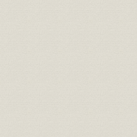
1―復興期の日本経済
2―戦後金融制度の整備
3―山口県経済の復興
第2節 当行の再建整備
1―金融機関の再建整備
2―当行の再建整備
3―調整勘定の閉鎖
4―再建整備による増資
第3節 戦後混乱期の経営および経営基盤の確立
1―新体制の経営陣
2―内部体制の整備