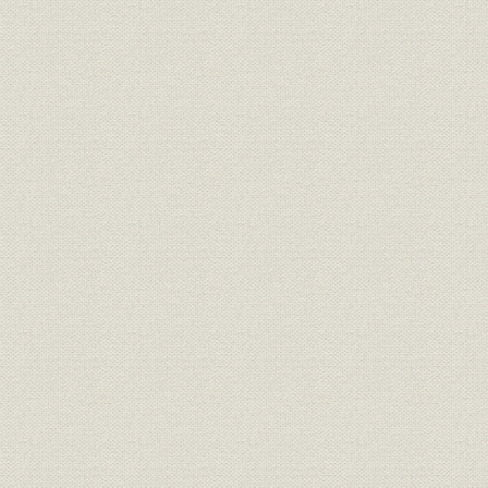
2―県下の銀行大合同の動きと挫折
3―経済恐慌下の県下金融機関
第5節 戦時体制への動きと地方銀行の経営
1―戦時経済と統制
2―統制下の地方銀行経営
第1章 山口銀行の創立
第1節 戦時体制下の銀行合同と「一県一行主義」
第2節 山口銀行創立までの経緯
1―山口県下銀行合同の動き
2―百十銀行経営陣の変化
3―長周銀行の営業譲渡