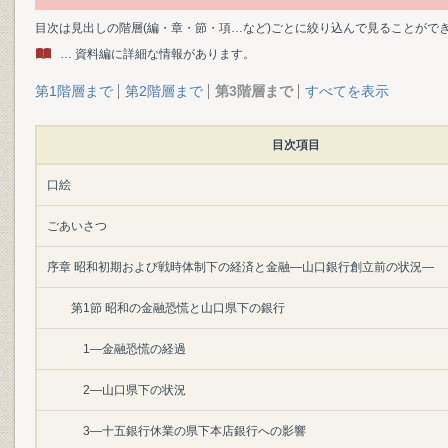
目次は見出しの階層(編・章・節・項…など)ごとに絞り込んで見ることがで
… 資料編に詳細な情報があります。
第1階層まで
第2階層まで
第3階層まで
すべてを表示
目次項目
口絵
ごあいさつ
序章 昭和初期および戦時体制下の経済と金融―山口銀行創立前の状況―
第1節 昭和の金融恐慌と山口県下の銀行
1―金融恐慌の経過
2―山口県下の状況
3―十五銀行休業の県下本店銀行への影響