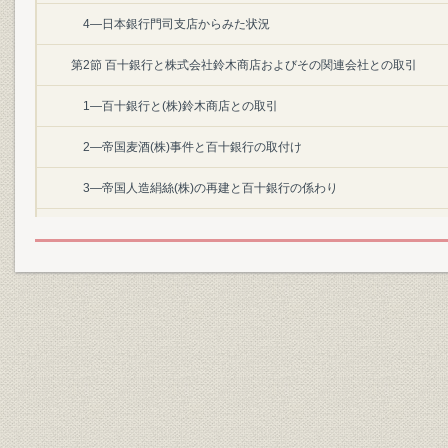
4―日本銀行門司支店からみた状況
第2節 百十銀行と株式会社鈴木商店およびその関連会社との取引
1―百十銀行と(株)鈴木商店との取引
2―帝国麦酒(株)事件と百十銀行の取付け
3―帝国人造絹絲(株)の再建と百十銀行の係わり
第3節 金融恐慌の影響と反省
1―金融恐慌による資金移動
2―銀行の支払準備
3―金融恐慌から学んだもの
第4節 銀行法の制定と県内銀行の合併
1―銀行法の制定と銀行合同の進展