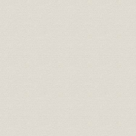
第3節 株式会社山口銀行の創立
1―5行の合併
2―その他合併に係わる事項
第4節 大戦下の新銀行
1―創立時の組織と体制の整備
2―店舗網の整備
3―創立当初の営業状況
4―創立当初の株主状況
5―その他
第2章 戦後復興と当行の再建整備(昭和20年~昭和24年)
第1節 戦後日本の経済復興