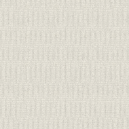
第3節 県外への進出と店舗網の整備
1―第1期(昭和24年9月~同28年3月)
2―第2期(昭和28年3月~同30年3月)
第4節 業容の拡大
1―新種預金の登場
2―担保付社債信託に係わる受託業務
3―創立10周年記念預金300億円達成運動
4―昭和28年の水害
第5節 外国為替業務
1―外国為替銀行の誕生
2―外貨両替業務から外国為替業務へ