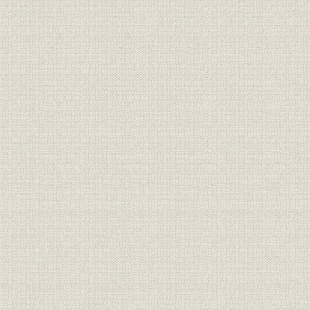
2―県下の銀行大合同の動きと挫折
3―経済恐慌下の県下金融機関
第5節 戦時体制への動きと地方銀行の経営
1―戦時経済と統制
2―統制下の地方銀行経営
第1章 山口銀行の創立
第1節 戦時体制下の銀行合同と「一県一行主義」
第2節 山口銀行創立までの経緯
1―山口県下銀行合同の動き
2―百十銀行経営陣の変化
3―長周銀行の営業譲渡