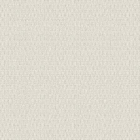
1―復興から自立へ
2―戦後金融制度の確立
3―躍進する山口県産業
第2節 布浦頭取の就任と内部体制の確立
1―経営陣
2―本部組織
3―内部規程の整備
4―人材の育成
5―資産の再評価
6―昭和27年の増資