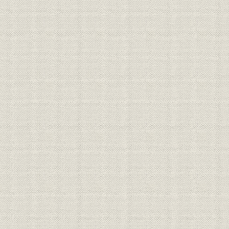
1―復興期の日本経済
2―戦後金融制度の整備
3―山口県経済の復興
第2節 当行の再建整備
1―金融機関の再建整備
2―当行の再建整備
3―調整勘定の閉鎖
4―再建整備による増資
第3節 戦後混乱期の経営および経営基盤の確立
1―新体制の経営陣
2―内部体制の整備