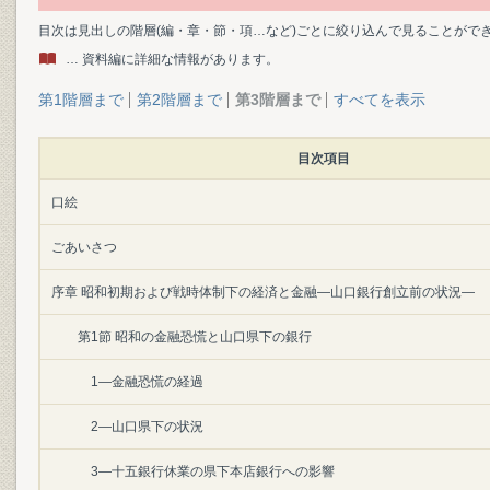
目次は見出しの階層(編・章・節・項…など)ごとに絞り込んで見ることがで
… 資料編に詳細な情報があります。
第1階層まで
第2階層まで
第3階層まで
すべてを表示
目次項目
口絵
ごあいさつ
序章 昭和初期および戦時体制下の経済と金融―山口銀行創立前の状況―
第1節 昭和の金融恐慌と山口県下の銀行
1―金融恐慌の経過
2―山口県下の状況
3―十五銀行休業の県下本店銀行への影響