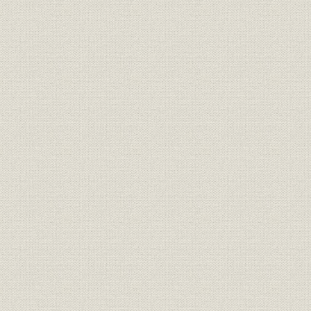
第3節 株式会社山口銀行の創立
1―5行の合併
2―その他合併に係わる事項
第4節 大戦下の新銀行
1―創立時の組織と体制の整備
2―店舗網の整備
3―創立当初の営業状況
4―創立当初の株主状況
5―その他
第2章 戦後復興と当行の再建整備(昭和20年~昭和24年)
第1節 戦後日本の経済復興