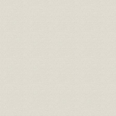
3―店舗網の整備
4―救国貯蓄運動と各種預金の創設、復活
5―山口県信用保証協会と山口銀行
第4節 山口銀行職員組合の結成と解散
第5節 業績推移
1―預金の推移
2―貸出金の推移
3―有価証券の推移
4―損益の推移
第3章 日本経済自立と積極経営の展開(昭和24年~昭和30年)
第1節 日本経済自立への道