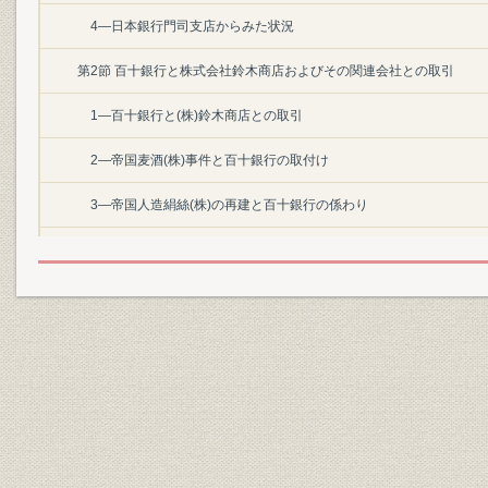
4―日本銀行門司支店からみた状況
第2節 百十銀行と株式会社鈴木商店およびその関連会社との取引
1―百十銀行と(株)鈴木商店との取引
2―帝国麦酒(株)事件と百十銀行の取付け
3―帝国人造絹絲(株)の再建と百十銀行の係わり
第3節 金融恐慌の影響と反省
1―金融恐慌による資金移動
2―銀行の支払準備
3―金融恐慌から学んだもの
第4節 銀行法の制定と県内銀行の合併
1―銀行法の制定と銀行合同の進展