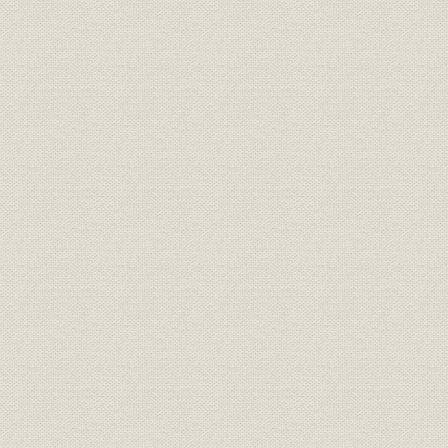
第3節 県外への進出と店舗網の整備
1―第1期(昭和24年9月~同28年3月)
2―第2期(昭和28年3月~同30年3月)
第4節 業容の拡大
1―新種預金の登場
2―担保付社債信託に係わる受託業務
3―創立10周年記念預金300億円達成運動
4―昭和28年の水害
第5節 外国為替業務
1―外国為替銀行の誕生
2―外貨両替業務から外国為替業務へ