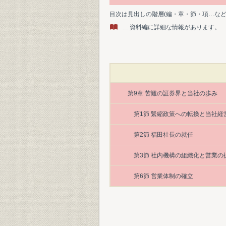
目次は見出しの階層(編・章・節・項…な
… 資料編に詳細な情報があります。
第9章 苦難の証券界と当社の歩み
第1節 緊縮政策への転換と当社経
第2節 福田社長の就任
第3節 社内機構の組織化と営業の
第6節 営業体制の確立