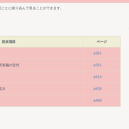
ど)ごとに絞り込んで見ることができます。
目次項目
ページ
p351
営首脳の交代
p351
p413
拡大
p418
p469