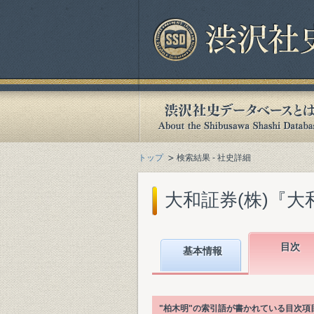
トップ
検索結果 - 社史詳細
大和証券(株)『大和証
目次
基本情報
"柏木明"の索引語が書かれている目次