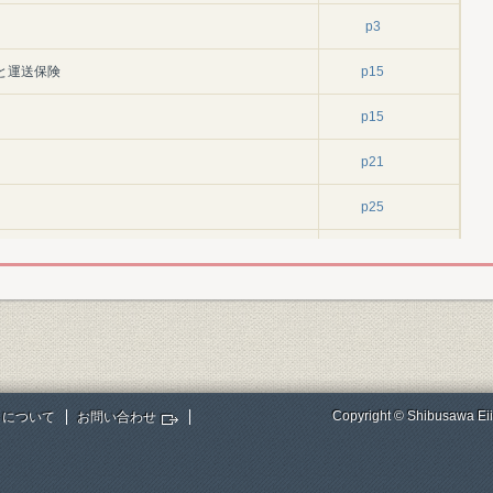
p3
と運送保険
p15
p15
p21
p25
p35
保険
p40
p47
p54
Copyright © Shibusawa Eii
トについて
お問い合わせ
p54
保険
p57