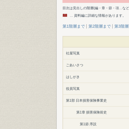
目次は見出しの階層(編・章・節・項…な
… 資料編に詳細な情報があります。
第1階層まで
第2階層まで
第3階
社屋写真
ごあいさつ
はしがき
役員写真
第1部 日本損害保険事業史
第1章 損害保険前史
第1節 序説