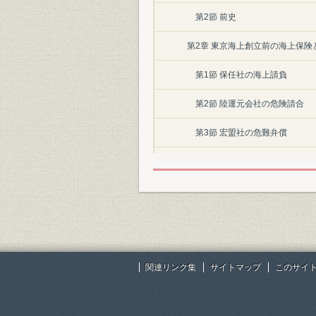
第2節 前史
第2章 東京海上創立前の海上保険
第1節 保任社の海上請負
第2節 陸運元会社の危険請合
第3節 宏盟社の危難弁償
第4節 第一国立銀行の海上請負
第5節 外国保険会社による海上
第3章 東京海上の創立
第4章 明治前期の損害保険
関連リンク集
サイトマップ
このサイ
第1節 火災保険前史
第2節 外国保険会社による火災