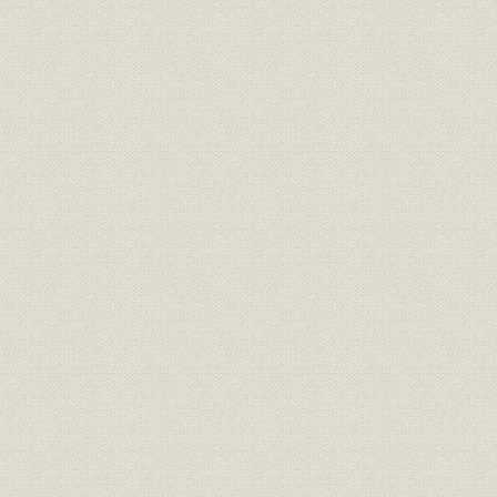
第2章 発展、試練(1950~65年)
第1節 日本経済の自立と証券市場の成長
第2節 日本経済の高度成長と証券市場の発展
第3節 高度成長の調整と証券不況の試練
第3章 再出発、成長、雄飛(1965~89年)
第1節 証券市場の再構築と市場の充実
第2節 世界経済の激動と国際化する証券市場
第3節 証券市場の発展と機能強化
第4節 証券市場の繁栄とバブル
第4章 再飛躍への尽力(1989~99年)
第1節 バブルの崩壊と市場の長期低迷