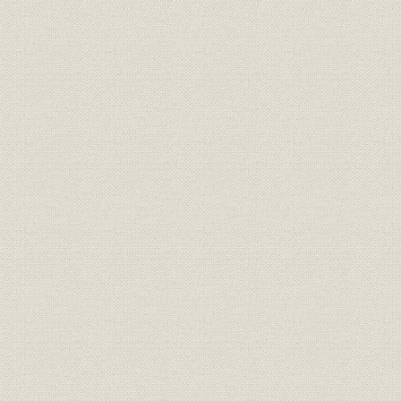
第2節 金融システム改革の進展―21世紀に向けて
第3節 新しい東京証券取引所
役員(1949~2001年)
写真
就退任一覧
年表(1868~1999年)
索引
主要参考文献
編纂を終えて