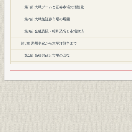
第1節 大戦ブームと証券市場の活性化
第2節 大戦後証券市場の展開
第3節 金融恐慌・昭和恐慌と市場救済
第3章 満州事変から太平洋戦争まで
第1節 高橋財政と市場の回復
第2節 戦時体制への移行と市場統制の強化
第3節 太平洋戦争と日本証券取引所の設立
東京証券取引所本史(1945~99年)
第1章 創立(1945~50年)
第1節 集団取引の時代
第2節 東京証券取引所の創立