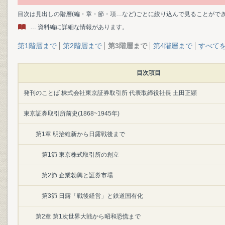
目次は見出しの階層(編・章・節・項…など)ごとに絞り込んで見ることがで
… 資料編に詳細な情報があります。
第1階層まで
第2階層まで
第3階層まで
第4階層まで
すべて
目次項目
発刊のことば 株式会社東京証券取引所 代表取締役社長 土田正顕
東京証券取引所前史(1868~1945年)
第1章 明治維新から日露戦後まで
第1節 東京株式取引所の創立
第2節 企業勃興と証券市場
第3節 日露「戦後経営」と鉄道国有化
第2章 第1次世界大戦から昭和恐慌まで