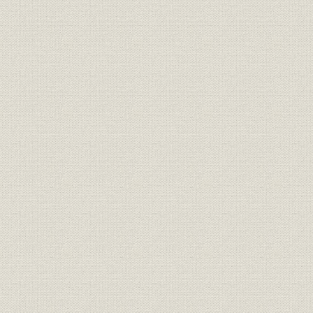
第一節 産業組合中央金庫法の制定
第二節 産業組合中央金庫法の性格と特色
第三節 設立手続
第二編 金庫設立より満州事変までの経済不況期(大正十二年~昭和六年)
概説
第一章 金庫設立当初の情勢
第一節 大正末期の経済情勢と農村問題
第二節 産業組合組織の概況
第三節 金庫運営方針の決定
第四節 草創期の金庫業務
第二章 金融恐慌と金庫業務の活発化