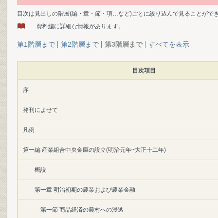
目次は見出しの階層(編・章・節・項…など)ごとに絞り込んで見ることがで
… 資料編に詳細な情報があります。
第1階層まで
第2階層まで
第3階層まで
すべてを表示
目次項目
序
発刊によせて
凡例
第一編 産業組合中央金庫の設立(明治元年~大正十二年)
概説
第一章 明治初期の農業および農業金融
第一節 商品経済の農村への浸透