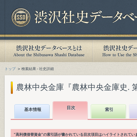
トップ
検索結果 - 社史詳細
農林中央金庫『農林中央金庫史. 第1巻
目次
基本情報
索引
"高利債借替資金"の索引語が書かれている目次項目はハイライトされてい