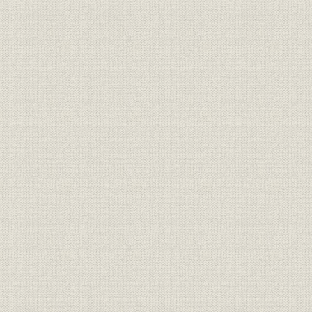
東京開都500年記念行事(昭和31年)
都電から自動車交通へ(昭和35年)[久保敏氏]
仲7号館跡の富士製鉄ビル工事現場(昭和35年)
仲12号館前での憩いのひととき
富士製鉄ビル工事現場周辺を上空より見る
昭和36年の東京駅前広場[久保敏氏]
拡幅整備された仲通り(昭和42年)
仲通りの両側を埋めた車の列(昭和35年ごろ)
角型ポストは昭和26年、青ポストは31年から
オリンピックの装飾を施した丸ビルと新丸ビル(昭和39年)
地方都市進出の第1号、大名古屋ビル(昭和40年)