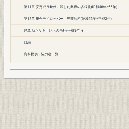
第11章 安定成長時代に即した業容の多様化(昭和48年~56年)
第12章 総合デベロッパー・三菱地所(昭和56年~平成3年)
終章 新たなる世紀への飛翔(平成3年~)
口絵
資料提供・協力者一覧
執筆者を代表して
編纂を終えて
昭和28年の丸の内[『丸之内総覧』丸之内興信所、昭和28年より]
平成4年の丸の内[地図使用承認(c)昭文社 昭著第930205号]
昭和26年6月当社発行の「丸ノ内略図」
昭和34年3月当社発行の「丸ノ内略図」