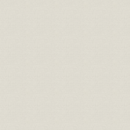
東京駅越しに日本ビルを望む(昭和41年)
三菱商事ビルの開館式(昭和46年)
ブーツの流行は昭和47年冬
京葉港地区の埋立て(昭和47年)
浚渫船〈第一菱和丸〉
泉パークタウンの造成工事(昭和47年)
第1号マンション、赤坂パークハウス
昭和60年の泉パークタウン
新国際ビルに設けられた三菱住宅センター
金沢文庫分譲地の売出し(昭和46年)
昭和51年ごろの企業広告と47年ごろのノベルティ