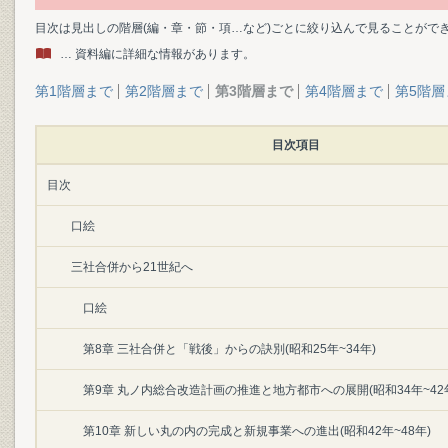
目次は見出しの階層(編・章・節・項…など)ごとに絞り込んで見ることがで
… 資料編に詳細な情報があります。
第1階層まで
第2階層まで
第3階層まで
第4階層まで
第5階層
目次項目
目次
口絵
三社合併から21世紀へ
口絵
第8章 三社合併と「戦後」からの訣別(昭和25年~34年)
第9章 丸ノ内総合改造計画の推進と地方都市への展開(昭和34年~42
第10章 新しい丸の内の完成と新規事業への進出(昭和42年~48年)