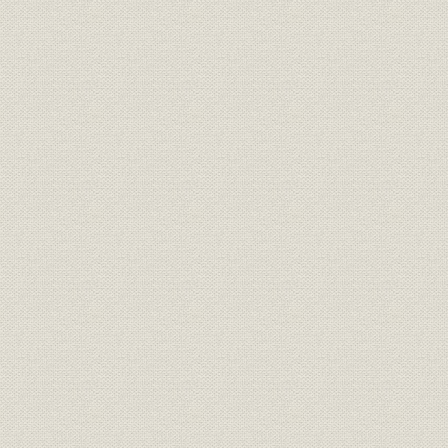
竣工した永楽ビル(昭和27年)
昭和26年の皇居前広場風景[毎日新聞社]
皇居前広場で凧上げをする子供たち(昭和28年)[『千代田区20周年記
田』千代田区役所、昭和42年]
テナント招待会での余興『二十の扉』(昭和26年ごろ)
八重洲側より丸の内を望む(昭和30年ごろ)
昭和33年ごろの大手町周辺
工事中の東銀ビルと仲27号館を望む(昭和34年)[久保敏氏]
完成間近の交通公社ビル(昭和35年)
皇太子(今上天皇)ご成婚祝賀の記念切手シートと丸の内夜景
昭和34年の和田倉門電停前[久保敏氏]