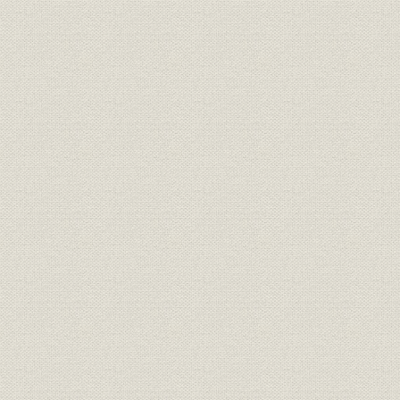
重量鉄骨構造の企画型住宅ASSET200
厚木ロイヤルパークホテルのオープニングレセプション(昭和61年)
日比谷シティ前を通過する東京国際女子マラソンの選手たち
丸ビルは還暦を迎えた(昭和58年)
黄昏時の屋上ビアガーデン[菱芸出版]
大手町の初夏の風物詩、カルガモの引っ越し[共同通信社]
宮城・オニコウベスキー場
ロサンゼルス郊外のリゾート開発
工事が進む横浜ランドマークタワーと起工式
ロックフェラーグループ社への資本参加を報じる新聞記事[『日経』
の各紙]
丸の内100年記念写真展