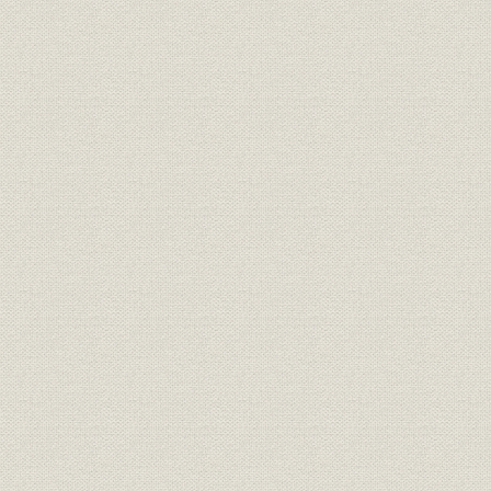
「再開発計画推進協議会」の発足
丸の内は夜も眠らない[菱芸出版]
泉パークタウンの夏祭りで
兵庫・猪名川パークタウン全景
渡辺武次郎
中田乙一
伊藤達二
高木丈太郎
建設省の発足[毎日新聞社]
昭和27年の森永キャンデーストア[森永製菓]
東京ビルの工事中[前掲『東京ビルヂング竣工記念』]と完成後