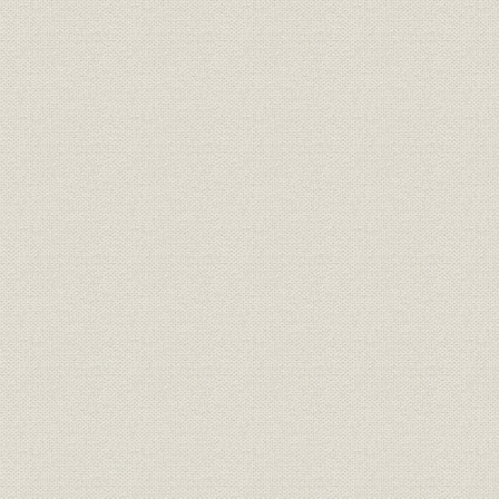
昭和49年9月当社発行の「丸の内略図」
天神MMビルヂング(IMS)
泉パークタウン
東京証券取引所
リゾートパークオニコウベ
ロイヤルパークホテル
ロックフェラーセンター
横浜ランドマークタワー
昭和35年ごろの丸の内
完成間近の新丸ビル(昭和27年)
東京ビルの根伐り工事(昭和25年)[『東京ビルヂング竣工記念』大成建