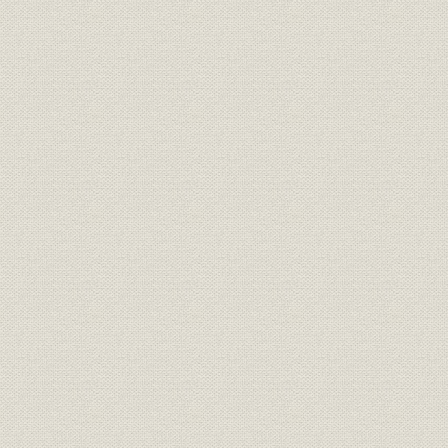
竣工した永楽ビル(昭和27年)
昭和26年の皇居前広場風景[毎日新聞社]
皇居前広場で凧上げをする子供たち(昭和28年)[『千代田区20周年記
田』千代田区役所、昭和42年]
テナント招待会での余興『二十の扉』(昭和26年ごろ)
八重洲側より丸の内を望む(昭和30年ごろ)
昭和33年ごろの大手町周辺
工事中の東銀ビルと仲27号館を望む(昭和34年)[久保敏氏]
完成間近の交通公社ビル(昭和35年)
皇太子(今上天皇)ご成婚祝賀の記念切手シートと丸の内夜景
昭和34年の和田倉門電停前[久保敏氏]