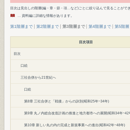
目次は見出しの階層(編・章・節・項…など)ごとに絞り込んで見ることがで
… 資料編に詳細な情報があります。
第1階層まで
第2階層まで
第3階層まで
第4階層まで
第5階層
目次項目
目次
口絵
三社合併から21世紀へ
口絵
第8章 三社合併と「戦後」からの訣別(昭和25年~34年)
第9章 丸ノ内総合改造計画の推進と地方都市への展開(昭和34年~42
第10章 新しい丸の内の完成と新規事業への進出(昭和42年~48年)