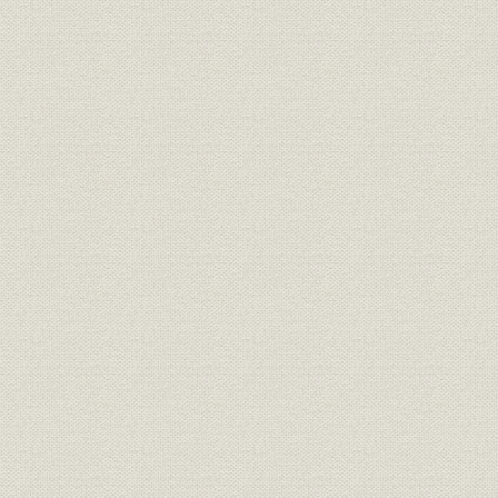
昭和49年9月当社発行の「丸の内略図」
天神MMビルヂング(IMS)
泉パークタウン
東京証券取引所
リゾートパークオニコウベ
ロイヤルパークホテル
ロックフェラーセンター
横浜ランドマークタワー
昭和35年ごろの丸の内
完成間近の新丸ビル(昭和27年)
東京ビルの根伐り工事(昭和25年)[『東京ビルヂング竣工記念』大成建