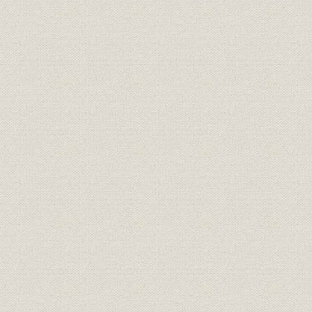
東京駅越しに日本ビルを望む(昭和41年)
三菱商事ビルの開館式(昭和46年)
ブーツの流行は昭和47年冬
京葉港地区の埋立て(昭和47年)
浚渫船〈第一菱和丸〉
泉パークタウンの造成工事(昭和47年)
第1号マンション、赤坂パークハウス
昭和60年の泉パークタウン
新国際ビルに設けられた三菱住宅センター
金沢文庫分譲地の売出し(昭和46年)
昭和51年ごろの企業広告と47年ごろのノベルティ