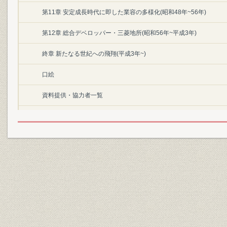
第11章 安定成長時代に即した業容の多様化(昭和48年~56年)
第12章 総合デベロッパー・三菱地所(昭和56年~平成3年)
終章 新たなる世紀への飛翔(平成3年~)
口絵
資料提供・協力者一覧
執筆者を代表して
編纂を終えて
昭和28年の丸の内[『丸之内総覧』丸之内興信所、昭和28年より]
平成4年の丸の内[地図使用承認(c)昭文社 昭著第930205号]
昭和26年6月当社発行の「丸ノ内略図」
昭和34年3月当社発行の「丸ノ内略図」