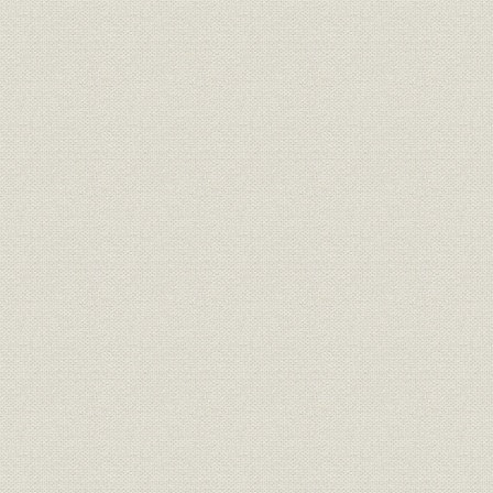
重量鉄骨構造の企画型住宅ASSET200
厚木ロイヤルパークホテルのオープニングレセプション(昭和61年)
日比谷シティ前を通過する東京国際女子マラソンの選手たち
丸ビルは還暦を迎えた(昭和58年)
黄昏時の屋上ビアガーデン[菱芸出版]
大手町の初夏の風物詩、カルガモの引っ越し[共同通信社]
宮城・オニコウベスキー場
ロサンゼルス郊外のリゾート開発
工事が進む横浜ランドマークタワーと起工式
ロックフェラーグループ社への資本参加を報じる新聞記事[『日経』
の各紙]
丸の内100年記念写真展