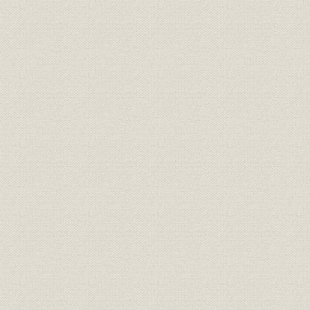
東京開都500年記念行事(昭和31年)
都電から自動車交通へ(昭和35年)[久保敏氏]
仲7号館跡の富士製鉄ビル工事現場(昭和35年)
仲12号館前での憩いのひととき
富士製鉄ビル工事現場周辺を上空より見る
昭和36年の東京駅前広場[久保敏氏]
拡幅整備された仲通り(昭和42年)
仲通りの両側を埋めた車の列(昭和35年ごろ)
角型ポストは昭和26年、青ポストは31年から
オリンピックの装飾を施した丸ビルと新丸ビル(昭和39年)
地方都市進出の第1号、大名古屋ビル(昭和40年)