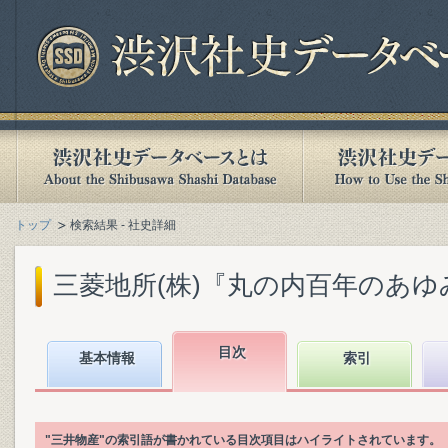
トップ
検索結果 - 社史詳細
三菱地所(株)『丸の内百年のあゆみ :
目次
基本情報
索引
"三井物産"の索引語が書かれている目次項目はハイライトされています。