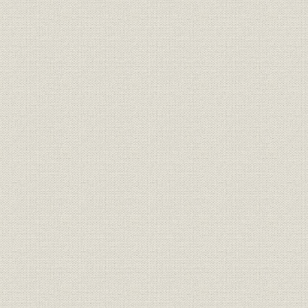
「再開発計画推進協議会」の発足
丸の内は夜も眠らない[菱芸出版]
泉パークタウンの夏祭りで
兵庫・猪名川パークタウン全景
渡辺武次郎
中田乙一
伊藤達二
高木丈太郎
建設省の発足[毎日新聞社]
昭和27年の森永キャンデーストア[森永製菓]
東京ビルの工事中[前掲『東京ビルヂング竣工記念』]と完成後