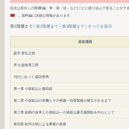
目次は見出しの階層(編・章・節・項…など)ごとに絞り込んで見ることがで
… 資料編に詳細な情報があります。
第1階層まで
第2階層まで
第3階層まで
すべてを表示
目次項目
題字 菅礼之助
序 久留島秀三郎
刊行に当って 森田乕男
第一章 小坂鉱山と藤田組
第二章 小坂鉱山の危機とその再建―自熔製錬が確立されるまで
第三章 組織の改革と小坂鉱山―小坂鉱山露天掘開始を中心として
第四章 欧州大戦による事業の発展