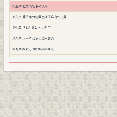
第五章 戦後恐慌下の事業
第六章 藤田組の危機と柵原鉱山の発展
第七章 準戦時体制への即応
第八章 太平洋戦争と国家要請
第九章 終戦と同和鉱業の発足
第十章 同和鉱業の発展―合理化と増産
結び
本文中統計表
付表
収録写真
本文索引