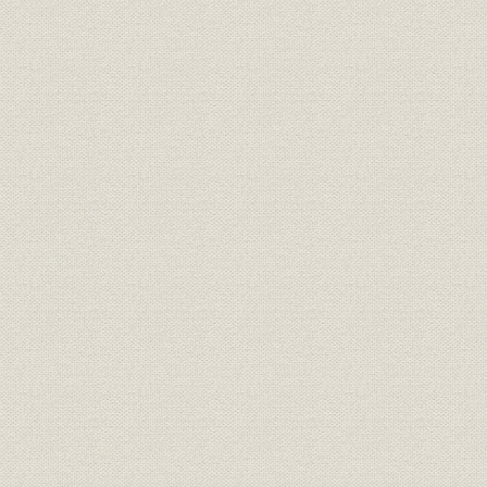
五、 労務管理の改善
結び
本文中統計表
第1表 小坂鉱山(十輪田鉱山を含む)官営中の鉱産額
第2表 小坂鉱山鉱産額(明治十七年~三十年)
第3表 主要業者産銅額(1)(明治三十五年~三十九年)
第4表 小坂の鉛生産額(明治三十七年~四十四年)
第5表 小坂の鉱産額(明治三十八年~大正元年)
第6表 主要業者産銅額(2)(明治四十年~四十五年)
第7表 大阪亜鉛各工場生産能力・生産量・鉱石輸入量(大正三年~七年)
第8表 広田製鋼所年間生産能力(大正六年ごろ)