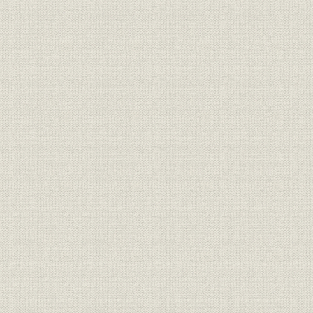
第九章 終戦と同和鉱業の発足
一、 敗戦に伴う諸困難と経営陣の交替
二、 戦後整理と経済民主化
三、 生産復興―硫化鉄鉱
四、 生産復興―銅
五、 労働組合の結成
第十章 同和鉱業の発展―合理化と増産
一、 自由経済への復帰と事業の発展
二、 柵原鉱山の増産計画
三、 小坂・花岡の総合自立計画と新湿式製錬法の採用
四、 資源の完全利用