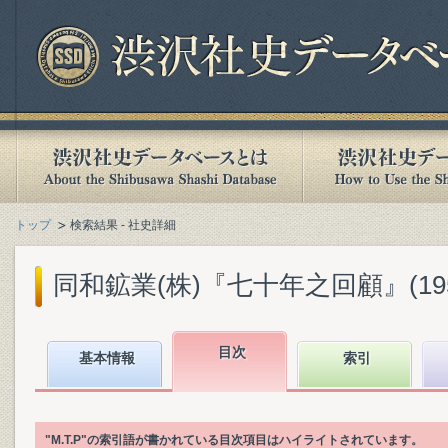
トップ
検索結果 - 社史詳細
同和鉱業(株)『七十年之回顧』(1955
目次
基本情報
索引
"M.T.P"の索引語が書かれている目次項目はハイライトされています。