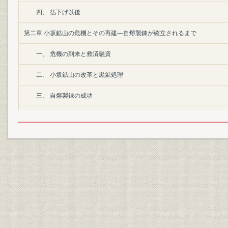
四、 払下げ以後
第二章 小坂鉱山の危機とその再建―自熔製錬が確立されるまで
一、 危機の到来と救済融資
二、 小坂鉱山の改革と黒鉱処理
三、 自熔製錬の成功
四、 藤田組の躍進
第三章 組織の改革と小坂鉱山―小坂鉱山露天掘開始を中心として
一、 藤田組の改組
二、 露天掘
三、 露天掘以後の技術的進歩
四、 伝三郎社長の逝去