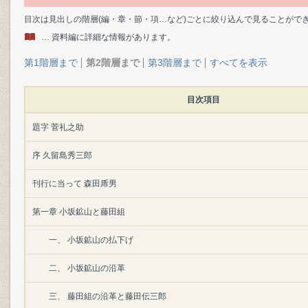
目次は見出しの階層(編・章・節・項…など)ごとに絞り込んで見ることがで
… 資料編に詳細な情報があります。
第1階層まで
第2階層まで
第3階層まで
すべてを表示
目次項目
題字 菅礼之助
序 久留島秀三郎
刊行に当って 森田乕男
第一章 小坂鉱山と藤田組
一、 小坂鉱山の払下げ
二、 小坂鉱山の沿革
三、 藤田組の沿革と藤田伝三郎