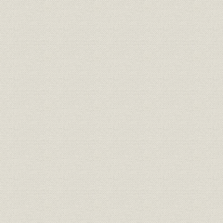
一、 藤田銀行の整理と日銀特融借受
二、 銅鉱業不況と合理化の進展―花岡・小坂
三、 柵原鉱山の増産起業
第七章 準戦時体制への即応
一、 軍需景気の到来と鉱山業
二、 株式会社藤田組の設立
三、 各鉱山の増産対策
第八章 太平洋戦争と国家要請
一、 増産と統制強化
二、 戦争の激化と帝国鉱発による経営
三、 戦時体制下の各鉱山