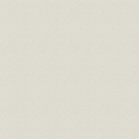
第9表 産銅五社の生産額(大正元年・六年・十一年)
第10表 六社の鉱産価額比較表(大正元年・五年~八年)
第11表 花岡鉱山堂屋敷鉱床埋蔵鉱量調(大正九年~十四年)
第12表 花岡鉱山直送銅鉱量(大正九年~十五年)
第13表 金属蒼鉛産出量(大正三年~昭和二年)
第14表 柵原硫化鉄鉱産出額(大正九年~十五年)
第15表 昭和五年中五社銅地金販売状況
第16表 神山選鉱場処理元鉱量・品位(昭和五年~十八年)
第17表 小坂産銅中に占める花岡鉱銅量(大正四年~昭和七年)
第18表 小坂の金・銀生産額(大正十年~昭和七年)