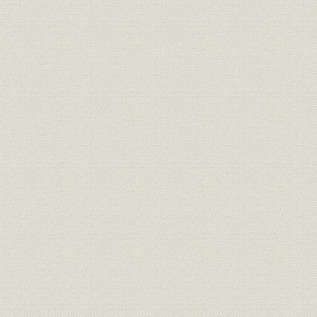
第四章 欧州大戦による事業の発展
一、 大正初期における藤田組の鉱業
二、 花岡鉱山の沿革と買収
三、 柵原鉱山の沿革と買収
四、 藤田財閥建設の構想と藤田鉱業の創立
第五章 戦後恐慌下の事業
一、 恐慌による事業縮小と銅カルテルの結成
二、 花岡鉱山の発展と小坂鉱山における技術の合理化
三、 柵原鉱山の開発
四、 労働運動―小坂・花岡におけるストライキを中心として
第六章 藤田組の危機と柵原鉱山の発展