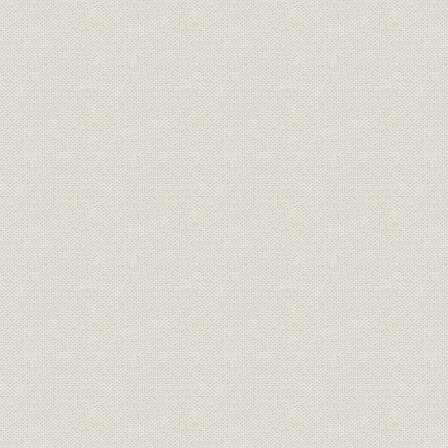
第19表 柵原硫化鉄鉱産出額(昭和二年~七年)
第20表 銅需給表(昭和六年~十二年)
第21表 銅の市価推移表(昭和六年~十二年)
第22表 藤田鉱業の主要鉱産物売上高(昭和六年~十一年)
第23表 小坂・花岡・柵原従業員(職員を除く)数(昭和十二年十二月末)
第24表 小坂鉱山採鉱量・沈殿銅採収量(昭和六年~十二年)
第25表 花岡試験選鉱場硫化鉄鉱処理計画(昭和十年~十七年)
第26表 花岡試験選鉱場大巻鉛・亜鉛鉱処理計画(昭和十四年~十七年)
第27表 小坂向け花岡直送銅鉱採掘量(昭和七年~十二年)
第28表 花岡硫化鉄鉱採掘量(昭和十一年・十二年)
第29表 神山選鉱生産実績(昭和七年~十二年)