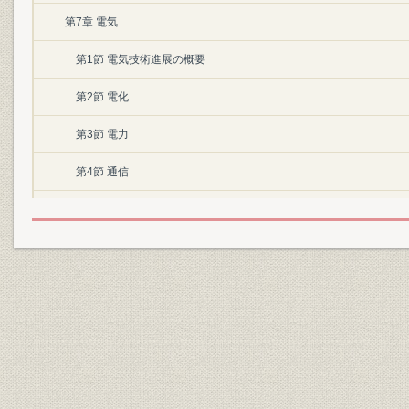
第7章 電気
第1節 電気技術進展の概要
第2節 電化
第3節 電力
第4節 通信
第5節 電子技術による情報管理
第6節 信号
第8章 工作
第1節 車両
第2節 工場
第3節 駅区機械