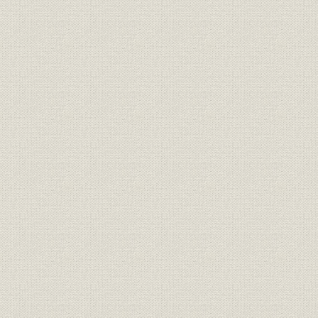
第9章 100年を迎えた国有鉄道
第1節 国有鉄道の現状
第2節 将来への展望
線路名称の変遷(大正9年~昭和48年)