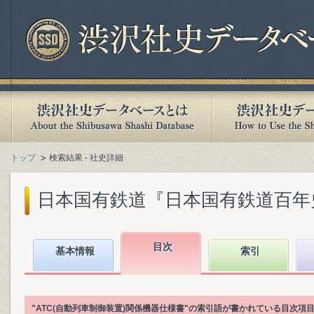
トップ
検索結果 - 社史詳細
日本国有鉄道『日本国有鉄道百年史. 第
目次
基本情報
索引
"ATC(自動列車制御装置)関係機器仕様書"の索引語が書かれている目次